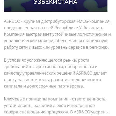
ASR&CO - крупная дистрибуторская FMCG-компания,
представленная по всей Республике Узбекистан.
Компания выстраивает устойчивые логистические и
управленческие модели, обеспечивая стабильную
работу сети и высокий уровень сервиса в регионах.
В условиях усложняющегося рынка, роста
требований к эффективности, прозрачности и
качеству управленческих решений ASR&CO делает
ставку на системность, развитие человеческого
капитала и долгосрочные партнёрства.
Ключевые принципы компании - ответственность,
устойчивость, развитие людей и постоянное
совершенствование процессов. В ASR&CO уверены,