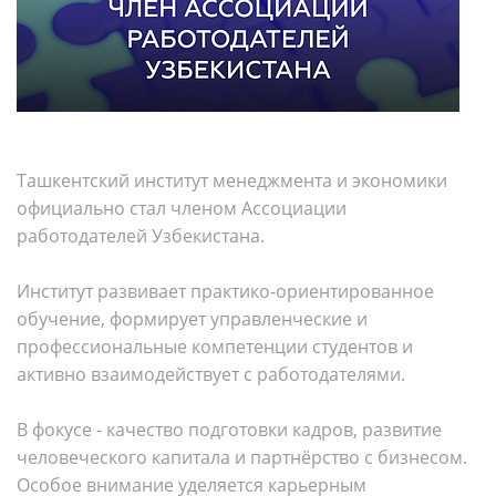
Ташкентский институт менеджмента и экономики
официально стал членом Ассоциации
работодателей Узбекистана.
Институт развивает практико-ориентированное
обучение, формирует управленческие и
профессиональные компетенции студентов и
активно взаимодействует с работодателями.
В фокусе - качество подготовки кадров, развитие
человеческого капитала и партнёрство с бизнесом.
Особое внимание уделяется карьерным